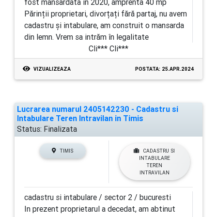
fost mansardata in 2020, amprenta 40 mp
Părinții proprietari, divorțați fără partaj, nu avem
cadastru și intabulare, am construit o mansarda
din lemn. Vrem sa intrăm în legalitate
Cli*** Cli***
VIZUALIZEAZA
POSTATA: 25.APR.2024
Lucrarea numarul 2405142230 - Cadastru si
Intabulare Teren Intravilan in Timis
Status:
Finalizata
TIMIS
CADASTRU SI
INTABULARE
TEREN
INTRAVILAN
cadastru si intabulare / sector 2 / bucuresti
In prezent proprietarul a decedat, am abtinut