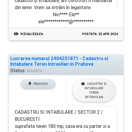
cadastru și intabulare, am construit o mansarda
din lemn. Vrem sa intrăm în legalitate.
Nic**** Ele**
ele************@**********
VIZUALIZEAZA
POSTATA: 25.APR.2024
Lucrarea numarul 2404251871 - Cadastru si
Intabulare Teren Intravilan in Prahova
Status:
Anulata
PRAHOVA
CADASTRU SI
INTABULARE
TEREN
INTRAVILAN
CADASTRU SI INTABULARE / SECTOR 2 /
BUCURESTI
suprafata teren 180 mp, casa era cu parter si a