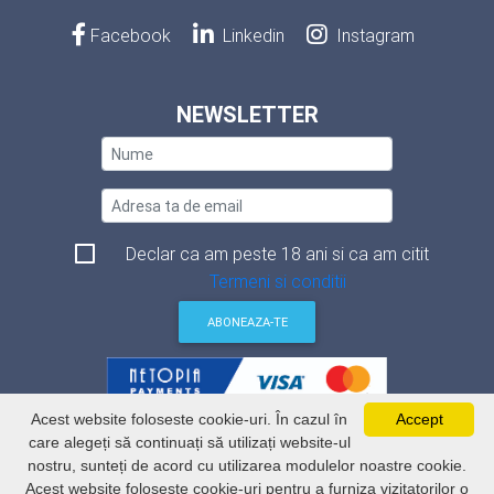
Facebook
Linkedin
Instagram
NEWSLETTER
Declar ca am peste 18 ani si ca am citit
Termeni si conditii
ABONEAZA-TE
Acest website foloseste cookie-uri. În cazul în
Accept
Termeni si conditii
care alegeți să continuați să utilizați website-ul
Politica de securitate a datelor
nostru, sunteți de acord cu utilizarea modulelor noastre cookie.
Politica de utilizare Cookie-uri
ANSPDCP
Acest website foloseste cookie-uri pentru a furniza vizitatorilor o