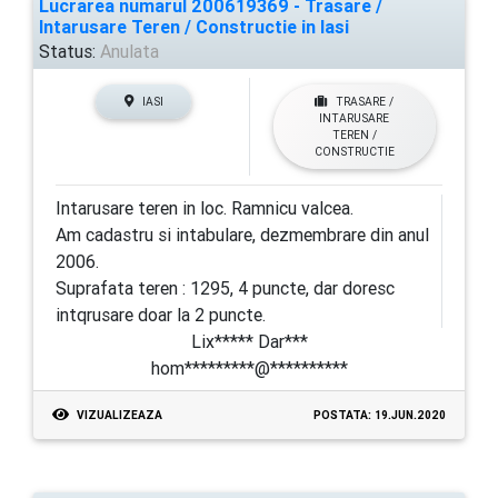
Lucrarea numarul 200619369 - Trasare /
Intarusare Teren / Constructie in Iasi
Status:
Anulata
IASI
TRASARE /
INTARUSARE
TEREN /
CONSTRUCTIE
Intarusare teren in loc. Ramnicu valcea.
Am cadastru si intabulare, dezmembrare din anul
2006.
Suprafata teren : 1295, 4 puncte, dar doresc
intqrusare doar la 2 puncte.
Lix***** Dar***
hom*********@**********
VIZUALIZEAZA
POSTATA: 19.JUN.2020