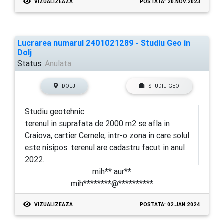
VIZUALIZEAZA
POSTATA: 20.NOV.2023
Lucrarea numarul 2401021289 - Studiu Geo in
Dolj
Status:
Anulata
DOLJ
STUDIU GEO
Studiu geotehnic
terenul in suprafata de 2000 m2 se afla in
Craiova, cartier Cernele, intr-o zona in care solul
este nisipos. terenul are cadastru facut in anul
2022.
mih** aur**
mih********@**********
VIZUALIZEAZA
POSTATA: 02.JAN.2024