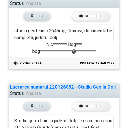
Status:
Anulata
DOLJ
STUDIU GEO
studiu geotehnic 2645mp, Craiova, documentatie
completa, judetul dolj
Nic******* Bog***
bog****************@**********
VIZUALIZEAZA
POSTATA: 12.JAN.2022
Lucrarea numarul 220126852 - Studiu Geo in Dolj
Status:
Anulata
DOLJ
STUDIU GEO
Studiu geotehnic in judetul dolj,Teren cu adresa in
str. Girlesti (Bordei); am cadastru, certificat