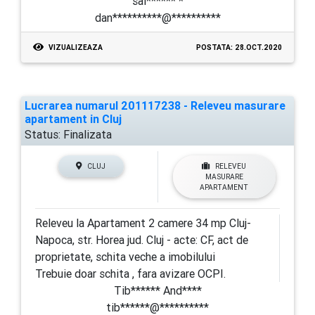
sal****** *
dan**********@**********
VIZUALIZEAZA
POSTATA: 28.OCT.2020
Lucrarea numarul 201117238 - Releveu masurare
apartament in Cluj
Status:
Finalizata
CLUJ
RELEVEU
MASURARE
APARTAMENT
Releveu la Apartament 2 camere 34 mp Cluj-
Napoca, str. Horea jud. Cluj - acte: CF, act de
proprietate, schita veche a imobilului
Trebuie doar schita , fara avizare OCPI.
Tib****** And****
tib******@**********