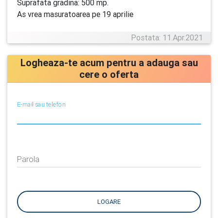
Suprafata gradina: 500 mp.
As vrea masuratoarea pe 19 aprilie
Postata: 11.Apr.2021
Logheaza-te acum pentru a adauga sau
cere o oferta
E-mail sau telefon
Parola
LOGARE