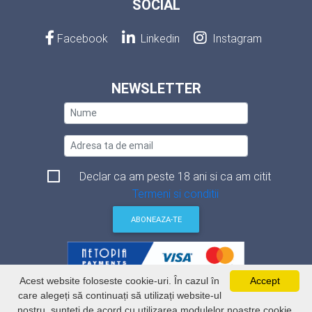
SOCIAL
Facebook
Linkedin
Instagram
NEWSLETTER
Declar ca am peste 18 ani si ca am citit
Termeni si conditii
ABONEAZA-TE
Acest website foloseste cookie-uri. În cazul în
Accept
Termeni si conditii
care alegeți să continuați să utilizați website-ul
Politica de securitate a datelor
nostru, sunteți de acord cu utilizarea modulelor noastre cookie.