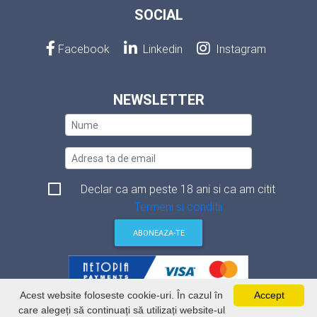
SOCIAL
Facebook
Linkedin
Instagram
NEWSLETTER
Declar ca am peste 18 ani si ca am citit
Termeni si conditii
ABONEAZA-TE
Acest website foloseste cookie-uri. În cazul în
Accept
Termeni si conditii
care alegeți să continuați să utilizați website-ul
Politica de securitate a datelor