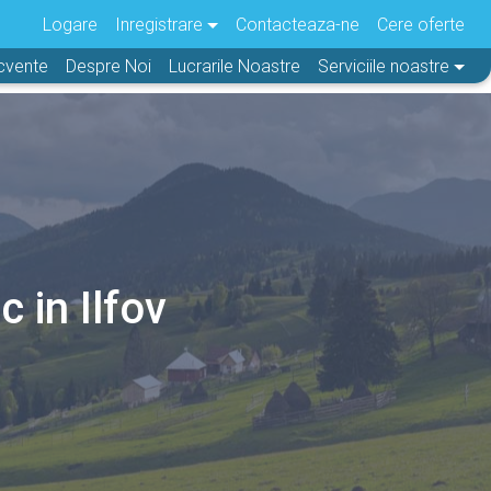
Logare
Inregistrare
Contacteaza-ne
Cere oferte
ecvente
Despre Noi
Lucrarile Noastre
Serviciile noastre
c in Ilfov