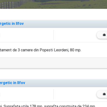
getic in Ilfov
artament de 3 camere din Popesti Leordeni, 80 mp.
getic in Ilfov
eni. Suprafata utila 178 mp, suprafta construita de 234 mp.