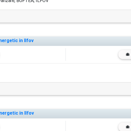
vanzare, BUFTEA, ILFOV
ergetic in Ilfov
ergetic in Ilfov