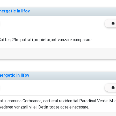
ergetic in Ilfov
tea,29m patrati,propietar,act vanzare cumparare
rgetic in Ilfov
tratu, comuna Corbeanca, cartierul rezidential Paradisul Verde. M-
 vederea vanzarii vilei. Detin toate actele necesare.