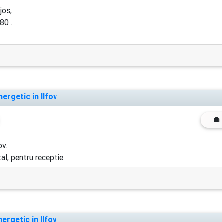
jos,
80 .
ergetic in Ilfov
ov.
l, pentru receptie.
ergetic in Ilfov