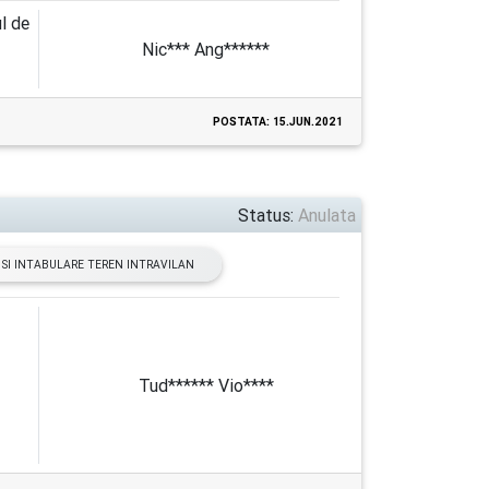
l de
Nic*** Ang******
POSTATA: 15.JUN.2021
Status:
Anulata
SI INTABULARE TEREN INTRAVILAN
Tud****** Vio****