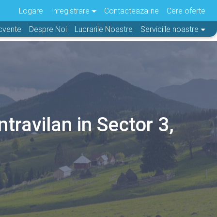
Logare
Inregistrare
Contacteaza-ne
Cere oferte
ecvente
Despre Noi
Lucrarile Noastre
Serviciile noastre
ntravilan in Sector 3,