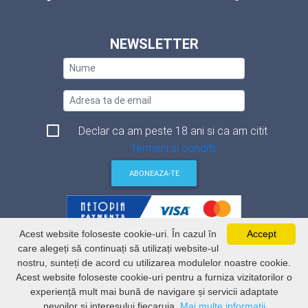
NEWSLETTER
Declar ca am peste 18 ani si ca am citit
Termeni si conditii
ABONEAZA-TE
Acest website foloseste cookie-uri. În cazul în
Accept
Termeni si conditii
care alegeți să continuați să utilizați website-ul
Politica de securitate a datelor
nostru, sunteți de acord cu utilizarea modulelor noastre cookie.
Politica de utilizare Cookie-uri
ANSPDCP
Acest website foloseste cookie-uri pentru a furniza vizitatorilor o
ANCPI
experiență mult mai bună de navigare și servicii adaptate
nevoilor și interesului fiecaruia.
Mai multe informatii