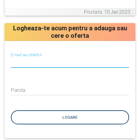
Postata: 10.Jan.2023
Logheaza-te acum pentru a adauga sau
cere o oferta
E-mail sau telefon
Parola
LOGARE