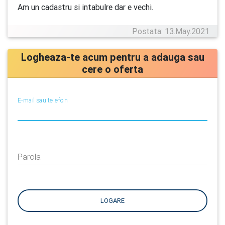
Am un cadastru si intabulre dar e vechi.
Postata: 13.May.2021
Logheaza-te acum pentru a adauga sau
cere o oferta
E-mail sau telefon
Parola
LOGARE