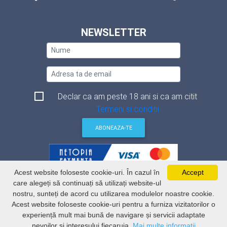
NEWSLETTER
Declar ca am peste 18 ani si ca am citit
Termeni si conditii
ABONEAZA-TE
Acest website foloseste cookie-uri. În cazul în
Accept
Termeni si conditii
care alegeți să continuați să utilizați website-ul
Politica de securitate a datelor
nostru, sunteți de acord cu utilizarea modulelor noastre cookie.
Politica de utilizare Cookie-uri
ANSPDCP
Acest website foloseste cookie-uri pentru a furniza vizitatorilor o
ANCPI
experiență mult mai bună de navigare și servicii adaptate
nevoilor și interesului fiecaruia.
Mai multe informatii