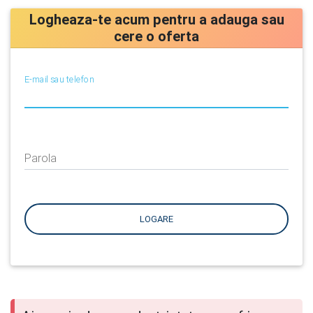
Logheaza-te acum pentru a adauga sau
cere o oferta
E-mail sau telefon
Parola
LOGARE