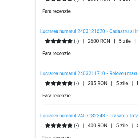
Fara recenzie
Lucrarea numarul 2403121620 - Cadastru si Int
(-)
|
2600 RON
|
5 zile
|
Fara recenzie
Lucrarea numarul 2403211710 - Releveu masu
(-)
|
285 RON
|
5 zile
|
F
Fara recenzie
Lucrarea numarul 2407182348 - Trasare / Inta
(-)
|
400 RON
|
5 zile
|
Fara recenzie