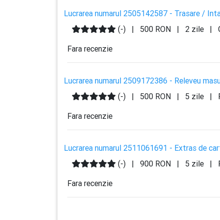
Lucrarea numarul 2505142587 - Trasare / Inta
(-)
|
500 RON
|
2 zile
|
Fara recenzie
Lucrarea numarul 2509172386 - Releveu masu
(-)
|
500 RON
|
5 zile
|
F
Fara recenzie
Lucrarea numarul 2511061691 - Extras de cart
(-)
|
900 RON
|
5 zile
|
F
Fara recenzie