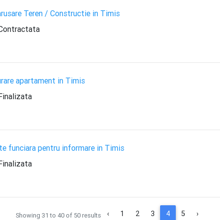
rusare Teren / Constructie in Timis
Contractata
rare apartament in Timis
inalizata
e funciara pentru informare in Timis
inalizata
‹
1
2
3
4
5
›
Showing
31
to
40
of
50
results