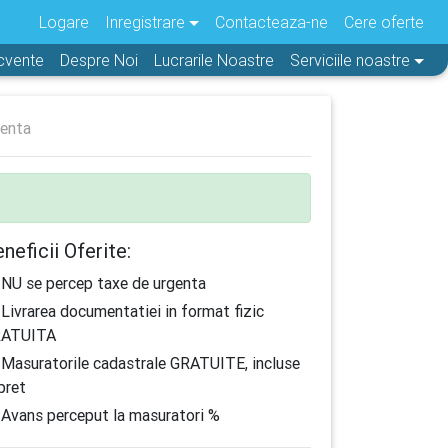
Logare
Inregistrare
Contacteaza-ne
Cere oferte
ecvente
Despre Noi
Lucrarile Noastre
Serviciile noastre
ienta
neficii Oferite:
NU se percep taxe de urgenta
Livrarea documentatiei in format fizic
ATUITA
Masuratorile cadastrale GRATUITE, incluse
 pret
Avans perceput la masuratori %