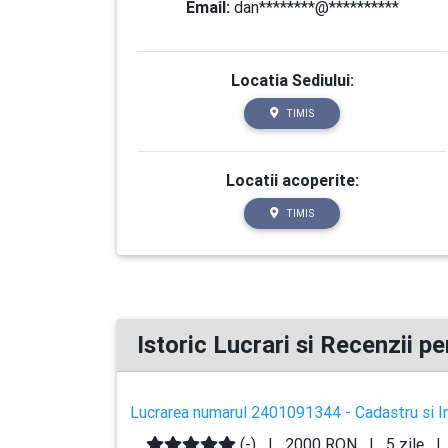
Email:
dan********@**********
Locatia Sediului:
TIMIS
Locatii acoperite:
TIMIS
Istoric Lucrari si Recenzii pe
Lucrarea numarul 2401091344 - Cadastru si Int
(-)
|
2000 RON
|
5 zile
|