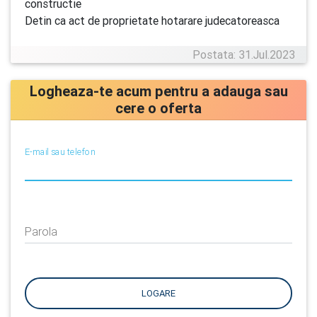
constructie
Detin ca act de proprietate hotarare judecatoreasca
Postata: 31.Jul.2023
Logheaza-te acum pentru a adauga sau
cere o oferta
E-mail sau telefon
Parola
LOGARE