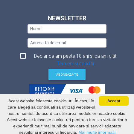
NEWSLETTER
Declar ca am peste 18 ani si ca am citit
Termeni si conditii
ABONEAZA-TE
Acest website foloseste cookie-uri. În cazul în
Accept
Termeni si conditii
care alegeți să continuați să utilizați website-ul
Politica de securitate a datelor
nostru, sunteți de acord cu utilizarea modulelor noastre cookie.
Politica de utilizare Cookie-uri
ANSPDCP
Acest website foloseste cookie-uri pentru a furniza vizitatorilor o
ANCPI
experiență mult mai bună de navigare și servicii adaptate
nevoilor și interesului fiecaruia.
Mai multe informatii