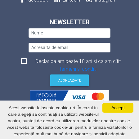
NEWSLETTER
Declar ca am peste 18 ani si ca am citit
Termeni si conditii
ABONEAZA-TE
Acest website foloseste cookie-uri. În cazul în
Accept
Termeni si conditii
care alegeți să continuați să utilizați website-ul
Politica de securitate a datelor
nostru, sunteți de acord cu utilizarea modulelor noastre cookie.
Politica de utilizare Cookie-uri
ANSPDCP
Acest website foloseste cookie-uri pentru a furniza vizitatorilor o
ANCPI
experiență mult mai bună de navigare și servicii adaptate