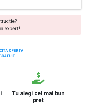
tructie?
un expert!
CITA OFERTA
GRATUIT
i
Tu alegi cel mai bun
pret