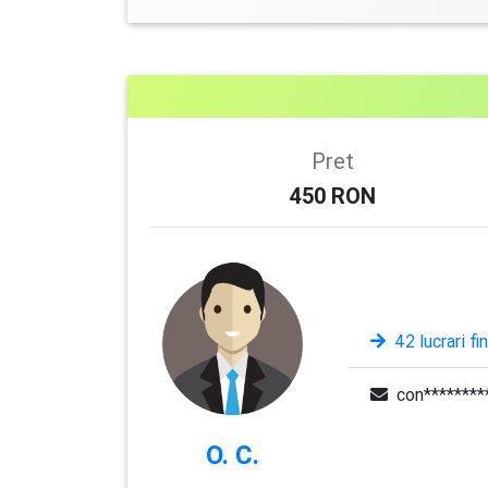
Pret
450
RON
42 lucrari fi
con********
O. C.