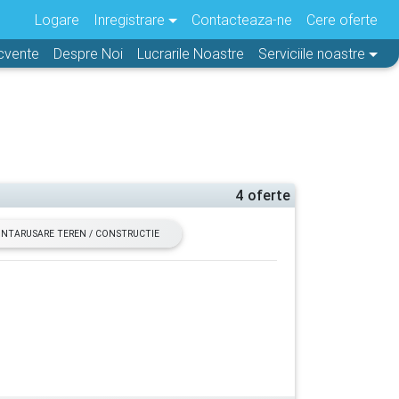
Logare
Inregistrare
Contacteaza-ne
Cere oferte
ecvente
Despre Noi
Lucrarile Noastre
Serviciile noastre
4 oferte
 INTARUSARE TEREN / CONSTRUCTIE