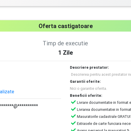
Oferta castigatoare
Timp de executie
1
Zile
Descriere prestator:
Descrierea pentru acest prestator n
Garantii oferite:
Nici o garantie oferita.
nalizate
Beneficii oferite:
Livrare documentatie in format
*******@**********
Livrarea documentatiei in forma
Masuratorile cadastrale GRATUIT
Extrasele de carte funciara neces
Avans perceput la masuratori %