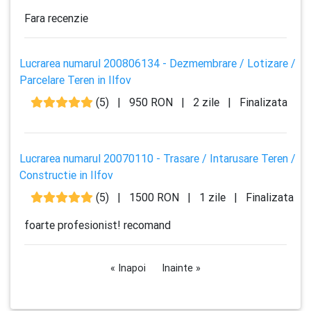
Fara recenzie
Lucrarea numarul 200806134 - Dezmembrare / Lotizare /
Parcelare Teren in Ilfov
(5)
|
950 RON
|
2 zile
|
Finalizata
Lucrarea numarul 20070110 - Trasare / Intarusare Teren /
Constructie in Ilfov
(5)
|
1500 RON
|
1 zile
|
Finalizata
foarte profesionist! recomand
« Inapoi
Inainte »