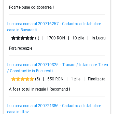
Foarte buna colaborarea !
Lucrarea numarul 200716257 - Cadastru si Intabulare
casa in Bucuresti
(-)
|
1700 RON
|
10 zile
|
In Lucru
Fara recenzie
Lucrarea numarul 200719325 - Trasare / Intarusare Teren
/ Constructie in Bucuresti
(5)
|
550 RON
|
1 zile
|
Finalizata
A fost totul in regula ! Recomand !
Lucrarea numarul 200721386 - Cadastru si Intabulare
casa in Ilfov