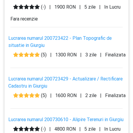
(-)
|
1900 RON
|
5 zile
|
In Lucru
Fara recenzie
Lucrarea numarul 200723422 - Plan Topografic de
situatie in Giurgiu
(5)
|
1300 RON
|
3 zile
|
Finalizata
Lucrarea numarul 200723429 - Actualizare / Rectificare
Cadastru in Giurgiu
(5)
|
1600 RON
|
2 zile
|
Finalizata
Lucrarea numarul 200730610 - Alipire Terenuri in Giurgiu
(-)
|
4800 RON
|
5 zile
|
In Lucru