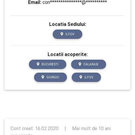
Email:
con***************@**********
Locatia Sediului:
ILFOV
Locatii acoperite:
BUCURESTI
CALARASI
GIURGIU
ILFOV
Cont creat: 16.02.2020
|
Mai mult de 10 ani