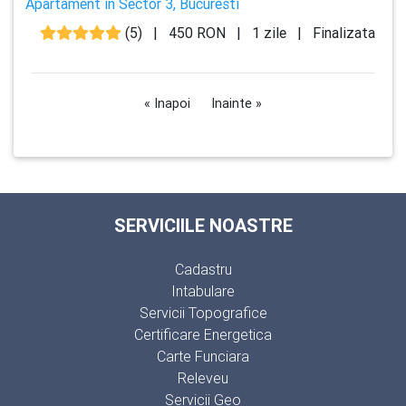
Apartament in Sector 3, Bucuresti
(5)
|
450 RON
|
1 zile
|
Finalizata
« Inapoi
Inainte »
SERVICIILE NOASTRE
Cadastru
Intabulare
Servicii Topografice
Certificare Energetica
Carte Funciara
Releveu
Servicii Geo