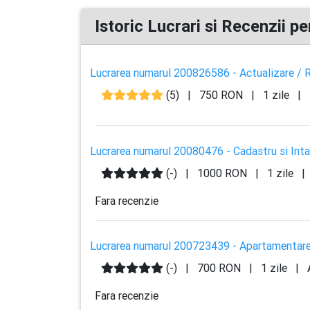
Istoric Lucrari si Recenzii pe
Lucrarea numarul 200826586 - Actualizare / R
(5)
|
750 RON
|
1 zile
|
Lucrarea numarul 20080476 - Cadastru si Intab
(-)
|
1000 RON
|
1 zile
|
Fara recenzie
Lucrarea numarul 200723439 - Apartamentare
(-)
|
700 RON
|
1 zile
|
Fara recenzie