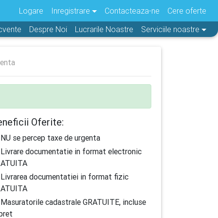
Logare
Inregistrare
Contacteaza-ne
Cere oferte
ecvente
Despre Noi
Lucrarile Noastre
Serviciile noastre
ienta
neficii Oferite:
NU se percep taxe de urgenta
Livrare documentatie in format electronic
ATUITA
Livrarea documentatiei in format fizic
ATUITA
Masuratorile cadastrale GRATUITE, incluse
 pret