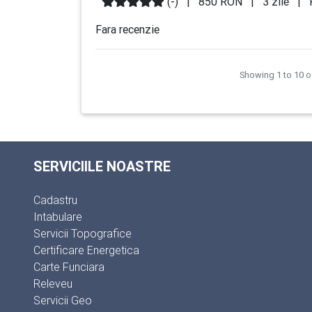
(-)
|
850 RON
|
3 zile
|
F
Fara recenzie
Showing
1
to
10
o
SERVICIILE NOASTRE
Cadastru
Intabulare
Servicii Topografice
Certificare Energetica
Carte Funciara
Releveu
Servicii Geo