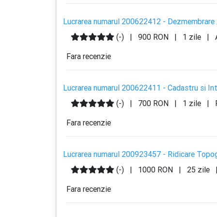
Lucrarea numarul 200622412 - Dezmembrare / 
(-)
|
900 RON
|
1 zile
|
Fara recenzie
Lucrarea numarul 200622411 - Cadastru si Int
(-)
|
700 RON
|
1 zile
|
F
Fara recenzie
Lucrarea numarul 200923457 - Ridicare Topog
(-)
|
1000 RON
|
25 zile
Fara recenzie