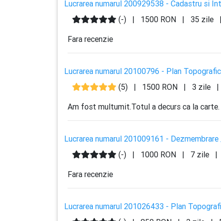
Lucrarea numarul 200929538 - Cadastru si Int
(-)
|
1500 RON
|
35 zile
Fara recenzie
Lucrarea numarul 20100796 - Plan Topografic 
(5)
|
1500 RON
|
3 zile
|
Am fost multumit.Totul a decurs ca la carte.
Lucrarea numarul 201009161 - Dezmembrare / 
(-)
|
1000 RON
|
7 zile
|
Fara recenzie
Lucrarea numarul 201026433 - Plan Topografic