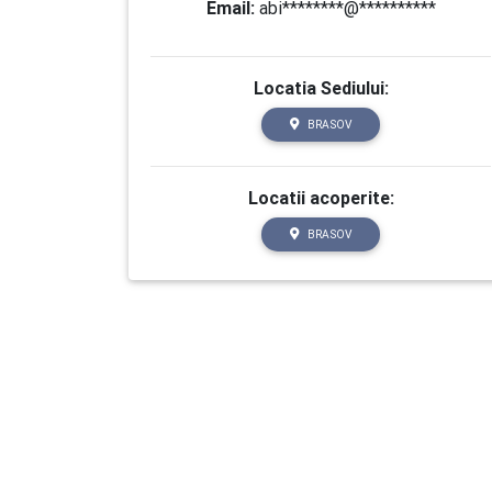
Email:
abi********@**********
Locatia Sediului:
BRASOV
Locatii acoperite:
BRASOV