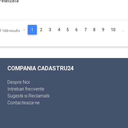
inalizata
‹
1
2
3
4
5
6
7
8
9
10
...
f
168
results
COMPANIA CADASTRU24
Despre Noi
Intrebari frecvente
Sugestii si Reclamatii
Contacteaza-ne